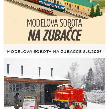
exponáty na jediné ozubnicové železniční trati v České
republice. Přispět můžete libovolnou částkou. Budeme
velmi potěšeni, pokud se budete podílet na dalším
rozvoji Zubačky.
TRANSPARENTNÍ ÚČET ZUBAČKA, O.P.S. -
2501843160/2010
MODELOVÁ SOBOTA NA ZUBAČCE 8.8.2026
HLEDÁME DOBROVOLNÍKY
Do našeho přátelského kolektivu rádi přivítáme nové tváře,
ať už jako výpomoc na pracovních brigádach nebo při
organizaci akcí. Základáme si na spolehlivosti a příjemném
vystupování. Pokud se osvědčíš, můžeme tě začlenit do
dalších činností spolku.
V případě zájmu nás prosím kontaktujte na
info@zubacka.cz