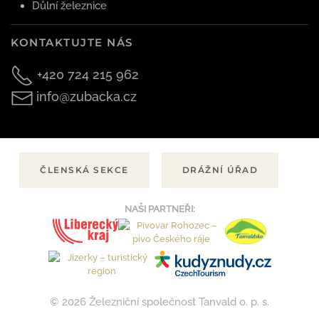
Důlní železnice
KONTAKTUJTE NÁS
+420 724 215 962
info@zubacka.cz
ČLENSKÁ SEKCE
DRÁŽNÍ ÚŘAD
NAŠI PARTNEŘI:
© 2026 Železniční společnost Tanvald o. p. s.