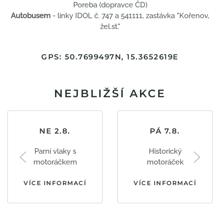
Poreba (dopravce ČD)
Autobusem
- linky IDOL č. 747 a 541111, zastávka "Kořenov,
žel.st."
GPS: 50.7699497N, 15.3652619E
NEJBLIŽŠÍ AKCE
NE 2.8.
PÁ 7.8.
Parní vlaky s
Historický
motoráčkem
motoráček
VÍCE INFORMACÍ
VÍCE INFORMACÍ