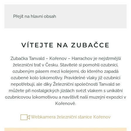
Přejít na hlavní obsah
VÍTEJTE NA ZUBAČCE
Zubačka Tanvald – Kořenov – Harrachov je nejstrmější
železniční trať v Česku. Stavitelé si pomohli ozubnicí,
ozubeným pásem mezi kolejemi, do kterého zapadá
ozubené kolo lokomotivy. Pravidelné vlaky již ozubnici
nepotřebují, ale díky Železniční společnosti Tanvald se
můžete při nostalgických jízdách svézt vlakem s unikátní
ozubnicovou lokomotivou a navštívit naší muzejní expozici v
Kořenově.
Webkamera železniční stanice Kořenov