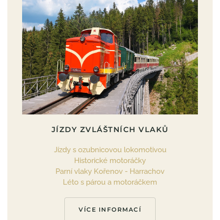
JÍZDY ZVLÁŠTNÍCH VLAKŮ
Jízdy s ozubnicovou lokomotivou
Historické motoráčky
Parní vlaky Kořenov - Harrachov
Léto s párou a motoráčkem
VÍCE INFORMACÍ