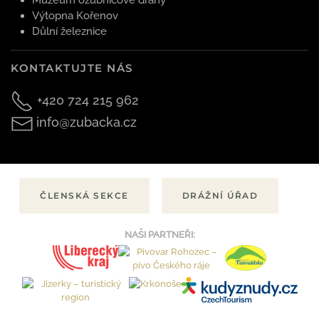
Muzeum ozubnicové dráhy
Výtopna Kořenov
Důlní železnice
KONTAKTUJTE NÁS
+420 724 215 962
info@zubacka.cz
ČLENSKÁ SEKCE
DRÁŽNÍ ÚŘAD
NAŠI PARTNEŘI: