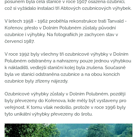
posunem byla celá stanice v roce 1907 osazena ozubnicí,
což si vyžádalo instalaci tří Abtových ozubnicových výhybek.
V letech 1958 - 1962 proběhla rekonstrukce trati Tanvald -
Kořenov, přesto v Dolním Polubném zůstaly původní
ozubnice i výhybky. Na fotografiích je zachycen stav v
červenci 1987.
V roce 1992 byly všechny tři ozubnicové výhybky v Dolním
Polubném odstraněny a nahrazeny pouze jednou výhybkou
k nákladišti, vedlejší staniční kolej byla zrušena. Současně
byla ve stanici odstraněna ozubnice a na obou koncích
ozubnice byly zřízeny nájezdy.
Ozubnicové výhybky zůstaly v Dolním Polubném, později
byly převezeny do Kořenova, kde měly být vystaveny pro
veřejnost. K tomu však nedošlo, protože v roce 1996 byly
tyto unikátní výhybky převezeny do šrotu.