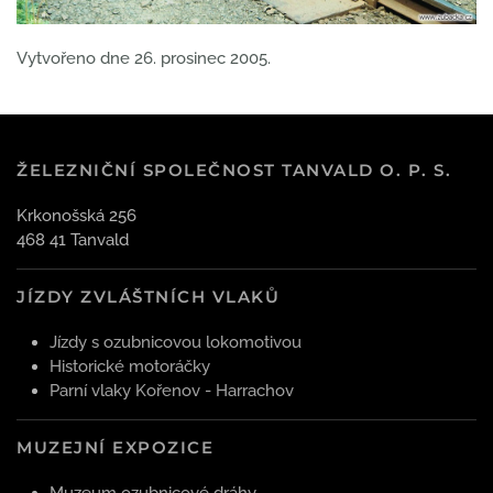
Vytvořeno dne
26. prosinec 2005
.
ŽELEZNIČNÍ SPOLEČNOST TANVALD O. P. S.
Krkonošská 256
468 41 Tanvald
JÍZDY ZVLÁŠTNÍCH VLAKŮ
Jízdy s ozubnicovou lokomotivou
Historické motoráčky
Parní vlaky Kořenov - Harrachov
MUZEJNÍ EXPOZICE