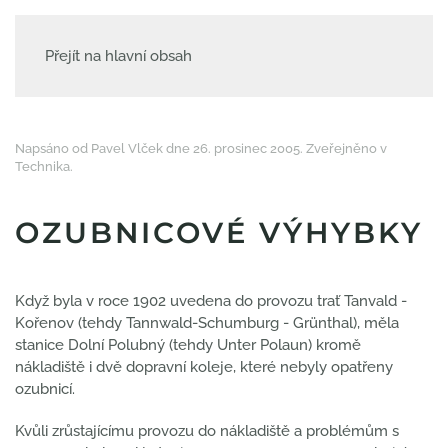
Přejít na hlavní obsah
Napsáno od Pavel Vlček dne
26. prosinec 2005
. Zveřejněno v
Technika
.
OZUBNICOVÉ VÝHYBKY
Když byla v roce 1902 uvedena do provozu trať Tanvald -
Kořenov (tehdy Tannwald-Schumburg - Grünthal), měla
stanice Dolní Polubný (tehdy Unter Polaun) kromě
nákladiště i dvě dopravní koleje, které nebyly opatřeny
ozubnicí.
Kvůli zrůstajícímu provozu do nákladiště a problémům s