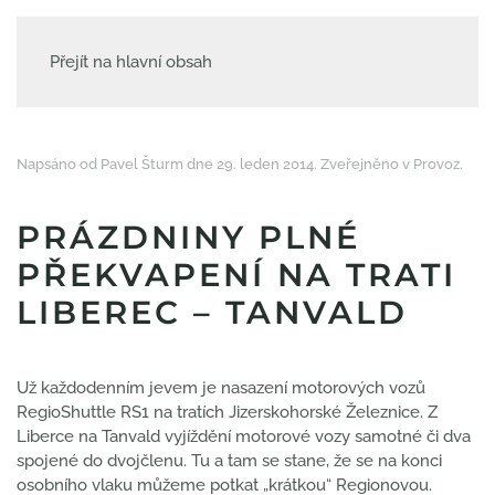
Přejít na hlavní obsah
Napsáno od Pavel Šturm dne
29. leden 2014
. Zveřejněno v
Provoz
.
PRÁZDNINY PLNÉ
PŘEKVAPENÍ NA TRATI
LIBEREC – TANVALD
Už každodenním jevem je nasazení motorových vozů
RegioShuttle RS1 na tratích Jizerskohorské Železnice. Z
Liberce na Tanvald vyjíždění motorové vozy samotné či dva
spojené do dvojčlenu. Tu a tam se stane, že se na konci
osobního vlaku můžeme potkat „krátkou“ Regionovou.