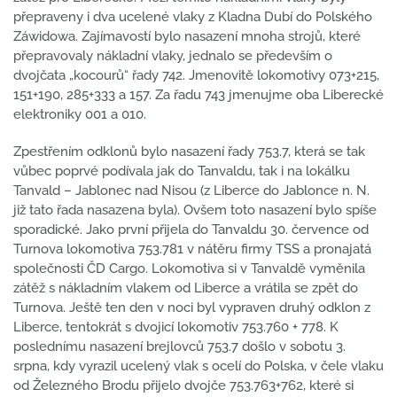
přepraveny i dva ucelené vlaky z Kladna Dubí do Polského
Záwidowa. Zajímavostí bylo nasazení mnoha strojů, které
přepravovaly nákladní vlaky, jednalo se především o
dvojčata „kocourů“ řady 742. Jmenovitě lokomotivy 073+215,
151+190, 285+333 a 157. Za řadu 743 jmenujme oba Liberecké
elektroniky 001 a 010.
Zpestřením odklonů bylo nasazení řady 753.7, která se tak
vůbec poprvé podívala jak do Tanvaldu, tak i na lokálku
Tanvald – Jablonec nad Nisou (z Liberce do Jablonce n. N.
již tato řada nasazena byla). Ovšem toto nasazení bylo spíše
sporadické. Jako první přijela do Tanvaldu 30. července od
Turnova lokomotiva 753.781 v nátěru firmy TSS a pronajatá
společnosti ČD Cargo. Lokomotiva si v Tanvaldě vyměnila
zátěž s nákladním vlakem od Liberce a vrátila se zpět do
Turnova. Ještě ten den v noci byl vypraven druhý odklon z
Liberce, tentokrát s dvojicí lokomotiv 753.760 + 778. K
poslednímu nasazení brejlovců 753.7 došlo v sobotu 3.
srpna, kdy vyrazil ucelený vlak s ocelí do Polska, v čele vlaku
od Železného Brodu přijelo dvojče 753.763+762, které si