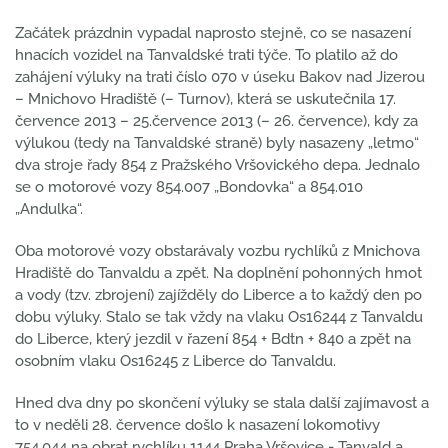
Začátek prázdnin vypadal naprosto stejně, co se nasazení
hnacích vozidel na Tanvaldské trati týče. To platilo až do
zahájení výluky na trati číslo 070 v úseku Bakov nad Jizerou
– Mnichovo Hradiště (– Turnov), která se uskutečnila 17.
července 2013 – 25.července 2013 (– 26. července), kdy za
výlukou (tedy na Tanvaldské straně) byly nasazeny „letmo“
dva stroje řady 854 z Pražského Vršovického depa. Jednalo
se o motorové vozy 854.007 „Bondovka“ a 854.010
„Andulka“.
Oba motorové vozy obstarávaly vozbu rychlíků z Mnichova
Hradiště do Tanvaldu a zpět. Na doplnění pohonných hmot
a vody (tzv. zbrojení) zajížděly do Liberce a to každý den po
dobu výluky. Stalo se tak vždy na vlaku Os16244 z Tanvaldu
do Liberce, který jezdil v řazení 854 + Bdtn + 840 a zpět na
osobním vlaku Os16245 z Liberce do Tanvaldu.
Hned dva dny po skončení výluky se stala další zajímavost a
to v neděli 28. července došlo k nasazení lokomotivy
754.044 na obrat rychlíku 1144 Praha Vršovice - Tanvald a