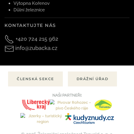
Výtopna Kořenov
Důlní železnice
KONTAKTUJTE NÁS
+420 724 215 962
info@zubacka.cz
ČLENSKÁ SEKCE
DRÁŽNÍ ÚŘAD
NAŠI PARTNEŘI: