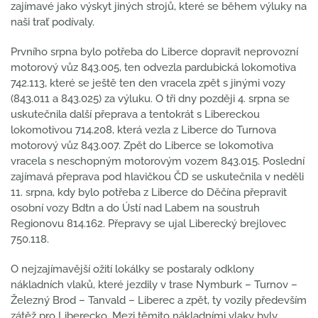
zajímavé jako výskyt jiných strojů, které se během výluky na
naši trať podívaly.
Prvního srpna bylo potřeba do Liberce dopravit neprovozní
motorový vůz 843.005, ten odvezla pardubická lokomotiva
742.113, které se ještě ten den vracela zpět s jinými vozy
(843.011 a 843.025) za výluku. O tři dny později 4. srpna se
uskutečnila další přeprava a tentokrát s Libereckou
lokomotivou 714.208, která vezla z Liberce do Turnova
motorový vůz 843.007. Zpět do Liberce se lokomotiva
vracela s neschopným motorovým vozem 843.015. Poslední
zajímavá přeprava pod hlavičkou ČD se uskutečnila v neděli
11. srpna, kdy bylo potřeba z Liberce do Děčína přepravit
osobní vozy Bdtn a do Ústí nad Labem na soustruh
Regionovu 814.162. Přepravy se ujal Liberecký brejlovec
750.118.
O nejzajímavější ožití lokálky se postaraly odklony
nákladních vlaků, které jezdily v trase Nymburk – Turnov –
Železný Brod – Tanvald – Liberec a zpět, ty vozily především
zátěž pro Liberecko. Mezi těmito nákladními vlaky byly