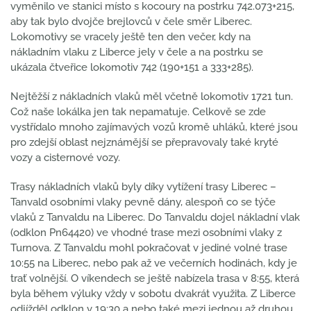
vyměnilo ve stanici místo s kocoury na postrku 742.073+215,
aby tak bylo dvojče brejlovců v čele směr Liberec.
Lokomotivy se vracely ještě ten den večer, kdy na
nákladním vlaku z Liberce jely v čele a na postrku se
ukázala čtveřice lokomotiv 742 (190+151 a 333+285).
Nejtěžší z nákladních vlaků měl včetně lokomotiv 1721 tun.
Což naše lokálka jen tak nepamatuje. Celkově se zde
vystřídalo mnoho zajímavých vozů kromě uhláků, které jsou
pro zdejší oblast nejznámější se přepravovaly také kryté
vozy a cisternové vozy.
Trasy nákladních vlaků byly díky vytížení trasy Liberec –
Tanvald osobními vlaky pevně dány, alespoň co se týče
vlaků z Tanvaldu na Liberec. Do Tanvaldu dojel nákladní vlak
(odklon Pn64420) ve vhodné trase mezi osobními vlaky z
Turnova. Z Tanvaldu mohl pokračovat v jediné volné trase
10:55 na Liberec, nebo pak až ve večerních hodinách, kdy je
trať volnější. O víkendech se ještě nabízela trasa v 8:55, která
byla během výluky vždy v sobotu dvakrát využita. Z Liberce
odjížděl odklon v 19:30 a nebo také mezi jednou až druhou