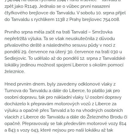
zpět jako R1149. Jednalo se o vůbec první nasazení
čtyřkového brejlovce do Tanvaldu. V sobotu 10. srpna přijel
do Tanvaldu s rychlíkem 1138 z Prahy brejlovec 754.008.
Prvního srpna měla začít na trati Tanvald – Smržovka
nepřetržitá výluka. Ta se však neuskutečnila z důvodu
přívalového deště a následného sesuvu půdy v noci z
pondělí 29. července na úterý 30. července na trati 030 u
Sedlejovic. To udělalo až do pondělí 12. srpna z Tanvaldské
lokálky jedinou možnost spojení Liberce s okolím pomocí
železnice.
Hned prvním dnem, byly zavedeny odklonové vlaky z
Turnova do Tanvaldu a dále do Liberce, to platilo jak pro
osobní dopravu, tak pro nákladní vlaky. U osobní dopravy
docházelo k přepravám motorových vozů z Liberce za
výluku a opačně přes Tanvald a to na vhodných osobních
vlacích z Liberce do Tanvaldu a dále do Železného Brodu či
opačně. Přepravovaly se tak především motorové vozy 814
a 843 s vozy 043, které nejsou pro naši lokálku až tak