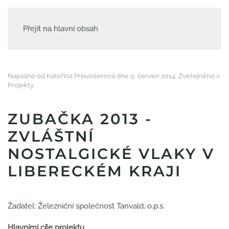
Přejít na hlavní obsah
Napsáno od Kateřina Preusslerová dne
9. červen 2014
. Zveřejněno v
Projekty
.
ZUBAČKA 2013 -
ZVLÁŠTNÍ
NOSTALGICKÉ VLAKY V
LIBERECKÉM KRAJI
Žadatel: Železniční společnost Tanvald, o.p.s.
Hlavními cíle projektu