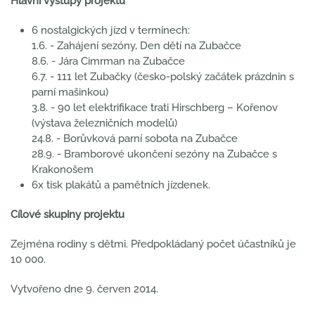
Hlavní výstupy projektu
6 nostalgických jízd v termínech:
1.6. - Zahájení sezóny, Den dětí na Zubačce
8.6. - Jára Cimrman na Zubačce
6.7. - 111 let Zubačky (česko-polský začátek prázdnin s
parní mašinkou)
3.8. - 90 let elektrifikace trati Hirschberg – Kořenov
(výstava železničních modelů)
24.8. - Borůvková parní sobota na Zubačce
28.9. - Bramborové ukončení sezóny na Zubačce s
Krakonošem
6x tisk plakátů a pamětních jízdenek.
Cílové skupiny projektu
Zejména rodiny s dětmi. Předpokládaný počet účastníků je
10 000.
Vytvořeno dne
9. červen 2014
.