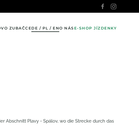
OV
O ZUBAČCE
DE / PL / EN
O NÁS
E-SHOP JÍZDENKY
r Abschnitt Plavy - Spálov, wo die Strecke durch das