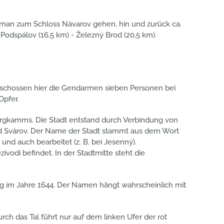
nn man zum Schloss Návarov gehen, hin und zurück ca.
odspálov (16,5 km) - Železný Brod (20,5 km).
erschossen hier die Gendarmen sieben Personen bei
Opfer.
rgkamms. Die Stadt entstand durch Verbindung von
nd Svárov. Der Name der Stadt stammt aus dem Wort
nd auch bearbeitet (z. B. bei Jesenný).
ivodí befindet. In der Stadtmitte steht die
ng im Jahre 1644. Der Namen hängt wahrscheinlich mit
ch das Tal führt nur auf dem linken Ufer der rot