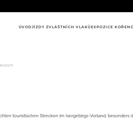
ÚVOD
JÍZDY ZVLÁŠTNÍCH VLAKŮ
EXPOZICE KOŘEN
Deutsch
.
ten touristischen Strecken im Isergebirgs-Vorland, besonders de