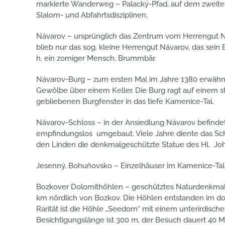
markierte Wanderweg – Palacký-Pfad, auf dem zweiten
Slalom- und Abfahrtsdisziplinen.
Návarov – ursprünglich das Zentrum vom Herrengut Náv
blieb nur das sog. kleine Herrengut Návarov, das sei
h. ein zorniger Mensch, Brummbär.
Návarov-Burg – zum ersten Mal im Jahre 1380 erwähnt. 
Gewölbe über einem Keller. Die Burg ragt auf einem 
gebliebenen Burgfenster in das tiefe Kamenice-Tal.
Návarov-Schloss – in der Ansiedlung Návarov befindet
empfindungslos umgebaut. Viele Jahre diente das Schlo
den Linden die denkmalgeschützte Statue des Hl. J
Jesenný, Bohuňovsko – Einzelhäuser im Kamenice-Tal.
Bozkover Dolomithöhlen – geschütztes Naturdenkmal a
km nördlich von Bozkov. Die Höhlen entstanden im dolom
Rarität ist die Höhle „Seedom“ mit einem unterirdisch
Besichtigungslänge ist 300 m, der Besuch dauert 40 M