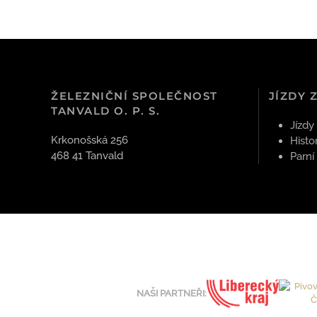
ŽELEZNIČNÍ SPOLEČNOST
JÍZDY 
TANVALD O. P. S.
Jízdy
Krkonošská 256
Histo
468 41 Tanvald
Parní
NAŠI PARTNEŘI: