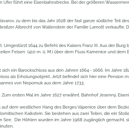
 Ufer führt eine Eisenbahnstrecke. Bei der größeren Wassermeng
arov, zu dem bis das Jahr 1628 der fast ganze südliche Teil des
n Besitzer Albrecht von Wallenstein der Familie Lamott verkauf
Umgestürzt 1644 zu Befehl des Kaisers Franz III. Aus der Burg b
steilen Felsen (410 m. ü. M.) über dem Fluss Kamenice und dem 
 sich ein Barockschloss aus den Jahren 1664 - 1666. Im Jahre 1
ss als Erholungsobjekt. Jetzt befindet sich hier eine Pension mi
ohannes von Nepomuk aus dem Jahre 1733.
 Zum ersten Mal im Jahre 1627 erwähnt. Bahnhof Jesenný, Eisen
uf dem westlichen Hang des Berges Vápenice über dem Bozkover B
itischen Kalkstein. Sie bestehen aus zwei Teilen, die ein Stolle
en See. Die Höhlen wurden im Jahre 1968 zugänglich gemacht, sie
inuten.