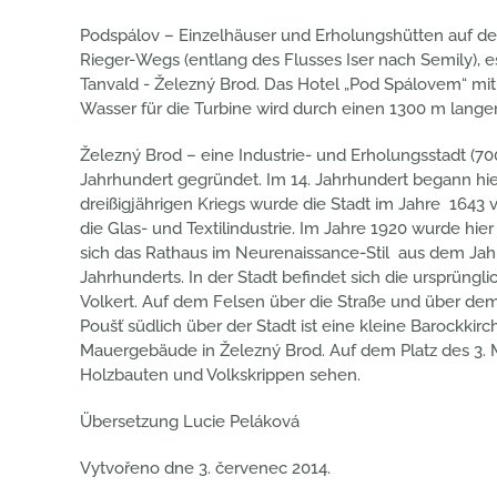
Podspálov – Einzelhäuser und Erholungshütten auf 
Rieger-Wegs (entlang des Flusses Iser nach Semily), es
Tanvald - Železný Brod. Das Hotel „Pod Spálovem“ mi
Wasser für die Turbine wird durch einen 1300 m lange
Železný Brod – eine Industrie- und Erholungsstadt (70
Jahrhundert gegründet. Im 14. Jahrhundert begann hie
dreißigjährigen Kriegs wurde die Stadt im Jahre 1643
die Glas- und Textilindustrie. Im Jahre 1920 wurde hi
sich das Rathaus im Neurenaissance-Stil aus dem Jahre
Jahrhunderts. In der Stadt befindet sich die ursprüngl
Volkert. Auf dem Felsen über die Straße und über dem
Poušť südlich über der Stadt ist eine kleine Barockkir
Mauergebäude in Železný Brod. Auf dem Platz des 3. 
Holzbauten und Volkskrippen sehen.
Übersetzung Lucie Peláková
Vytvořeno dne
3. červenec 2014
.