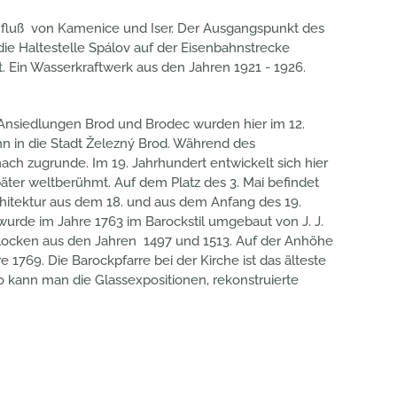
fluß von Kamenice und Iser. Der Ausgangspunkt des
 die Haltestelle Spálov auf der Eisenbahnstrecke
 Ein Wasserkraftwerk aus den Jahren 1921 - 1926.
e Ansiedlungen Brod und Brodec wurden hier im 12.
n in die Stadt Železný Brod. Während des
ch zugrunde. Im 19. Jahrhundert entwickelt sich hier
päter weltberühmt. Auf dem Platz des 3. Mai befindet
rchitektur aus dem 18. und aus dem Anfang des 19.
 wurde im Jahre 1763 im Barockstil umgebaut von J. J.
 Glocken aus den Jahren 1497 und 1513. Auf der Anhöhe
 1769. Die Barockpfarre bei der Kirche ist das älteste
 kann man die Glassexpositionen, rekonstruierte