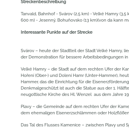
Streckenbeschreibung
Tanvald, Bahnhof - Svárov (2,5 km) - Velké Hamry (3,5
600 m) - Jesenný, Bohuňovsko (13 km)(von da kann man
Interessante Punkte auf der Strecke
Svárov – heute der Stadtteil der Stadt Velké Hamry, 
der Demonstration für bessere Arbeitsbedingungen in Li
Velké Hamry – die Stadt auf dem rechten Ufer der K
Hoření (Ober-) und Dolení Hamr (Unter-Hammer), heu
Hammer, das die Einrichtung für die Eisenerzförderun
Denkmalgeschützt ist auch die Statue aus der 1. Hälfte
neugottische Kirche des Hl. Wenzel aus dem Jahre 191
Plavy – die Gemeinde auf dem rechten Ufer der Kamen
dem ehemaligen Eisenerzschlämmen oder Holzflöße
Das Tal des Flusses Kamenice – zwischen Plavy und Spá