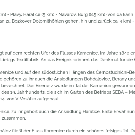
 km) - Plavy, Haratice (5 km) - Návarov, Burg (8,5 km) (von da ka
 zu Bozkover Dolomithöhlen gehen, hin und zurück ca. 4 km) - P
liegt auf dem rechten Ufer des Flusses Kamenice. Im Jahre 1840 
ebigs Textilfabrik. An das Ereignis erinnert das Denkmal für die 
amenice und auf den südöstlichen Hängen des Černostudniční-Be
te gehören zu ihr auch die Ansiedlungen Bohdalovice, Berany u
g bezeichnet. Das Eisenerz wurde im Tal der Kamenice gewonnen u
 des 19. Jahrhunderts, die sich im Garten des Betriebs SEBA – Mez
4, von V. Vosátka aufgebaut.
ice, zu ihr gehört auch die Ansiedlung Haratice. Erste Erwähnu
n zusammen.
lov fließt der Fluss Kamenice durch ein schönes felsiges Tal. Dur