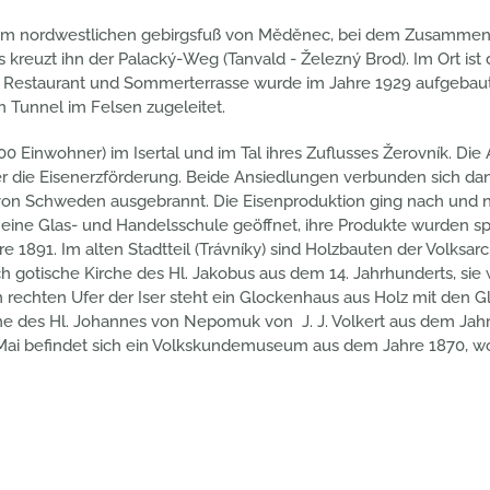
dem nordwestlichen gebirgsfuß von Měděnec, bei dem Zusammen
 kreuzt ihn der Palacký-Weg (Tanvald - Železný Brod). Im Ort ist
t Restaurant und Sommerterrasse wurde im Jahre 1929 aufgebaut.
n Tunnel im Felsen zugeleitet.
00 Einwohner) im Isertal und im Tal ihres Zuflusses Žerovník. Di
r die Eisenerzförderung. Beide Ansiedlungen verbunden sich dan
 von Schweden ausgebrannt. Die Eisenproduktion ging nach und na
er eine Glas- und Handelsschule geöffnet, ihre Produkte wurden s
 1891. Im alten Stadtteil (Trávníky) sind Holzbauten der Volksa
ich gotische Kirche des Hl. Jakobus aus dem 14. Jahrhunderts, sie
 rechten Ufer der Iser steht ein Glockenhaus aus Holz mit den
che des Hl. Johannes von Nepomuk von J. J. Volkert aus dem Jahre
Mai befindet sich ein Volkskundemuseum aus dem Jahre 1870, wo