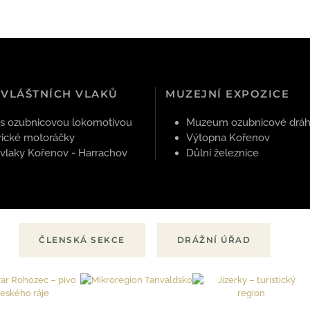
ZVLÁŠTNÍCH VLAKŮ
MUZEJNÍ EXPOZICE
 s ozubnicovou lokomotivou
Muzeum ozubnicové drá
rické motoráčky
Výtopna Kořenov
 vlaky Kořenov - Harrachov
Důlní železnice
ČLENSKÁ SEKCE
DRÁŽNÍ ÚŘAD