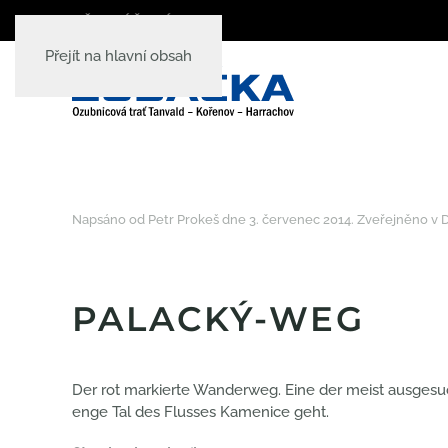
PŘIHLÁŠENÍ
Přejít na hlavní obsah
Napsáno od Petr Prokeš dne
3. červenec 2014
. Zveřejněno v
PALACKÝ-WEG
Der rot markierte Wanderweg. Eine der meist ausgesuch
enge Tal des Flusses Kamenice geht.